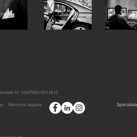
gisseur
Sécurit
Chauffeur
ssionnelle N° HSXPM310014810
es
Mentions légales
Spécialis