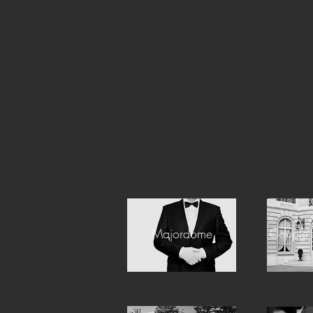
Majordome
Couple 