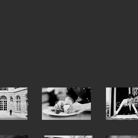
de Gardiens
Chef privé
Gouverna