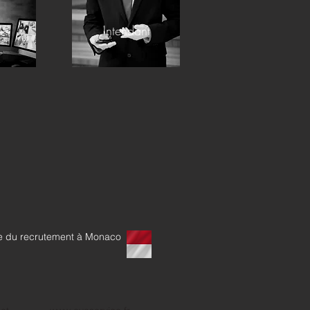
é
Intendant
te du recrutement à Monaco