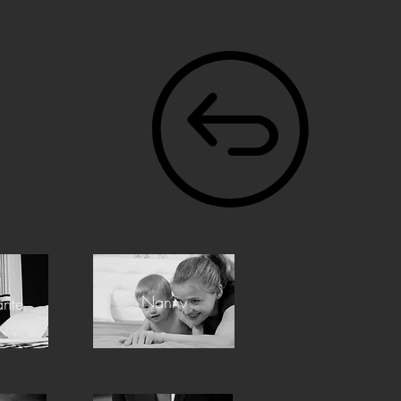
Nanny
nte