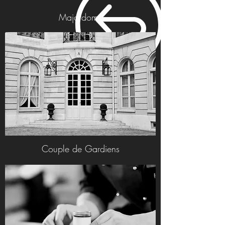
Majordome
Couple de Gardiens